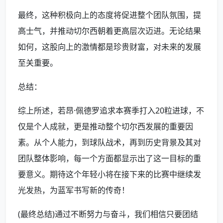
最终，这种积极向上的态度将促进整个团队氛围，提
高士气，并推动切尔西朝着更高层次迈进。无论结果
如何，这股向上的激情都是珍贵财富，对未来的发展
至关重要。
总结：
综上所述，若昂·佩德罗追求本赛季打入20粒进球，不
仅是个人成就，更是推动整个切尔西发展的重要因
素。从个人能力，到球队战术，再到历史背景及其对
团队整体影响，每一个方面都显示出了这一目标的重
要意义。期待这个年轻小将在接下来的比赛中继续发
光发热，为蓝军书写新的传奇！
(最终总结)通过不断努力与奋斗，我们相信只要团结