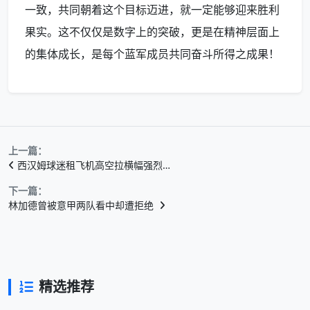
一致，共同朝着这个目标迈进，就一定能够迎来胜利
果实。这不仅仅是数字上的突破，更是在精神层面上
的集体成长，是每个蓝军成员共同奋斗所得之成果！
上一篇：
西汉姆球迷租飞机高空拉横幅强烈…
下一篇：
林加德曾被意甲两队看中却遭拒绝
精选推荐