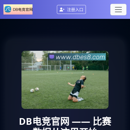
注册入口
DB电竞官网
—— 比赛