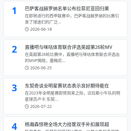
1
巴萨客战赫罗纳名单公布拉菲尼亚回归莱
在即将进行的西甲联赛中，巴萨客战赫罗纳的比赛引
发了球迷们的广泛...
2026-06-18
2
直播吧与咪咕体育联合评选英超第26轮MV
在英超第26轮比赛中，直播吧与咪咕体育联合评选出
的MVP揭晓，塞梅尼...
2026-06-25
3
东契奇谈全明星赛状态表示良好期待能在
在2023年全明星赛即将到来之际，达拉斯小牛队的明
星球员卢卡·东契...
2026-07-22
4
杨瀚森惊艳全场大力挂筐双手补扣展现超