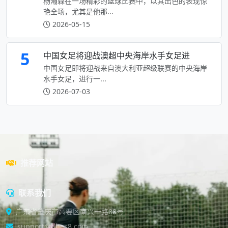
杨瀚森在一场精彩的篮球比赛中，以其出色的表现惊
艳全场，尤其是他那...
2026-05-15
5
中国女足将迎战澳超中央海岸水手女足进
中国女足即将迎战来自澳大利亚超级联赛的中央海岸
水手女足，进行一...
2026-07-03
推荐网站
联系我们
广东省肇庆市高要区南兴一路88号
support@dbes8.com