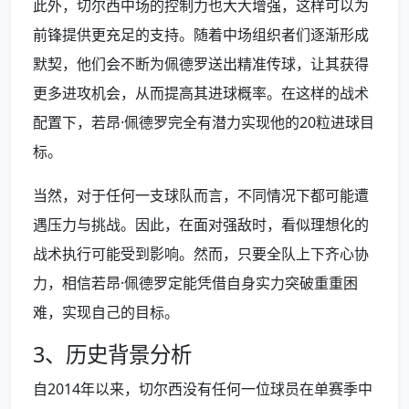
此外，切尔西中场的控制力也大大增强，这样可以为
前锋提供更充足的支持。随着中场组织者们逐渐形成
默契，他们会不断为佩德罗送出精准传球，让其获得
更多进攻机会，从而提高其进球概率。在这样的战术
配置下，若昂·佩德罗完全有潜力实现他的20粒进球目
标。
当然，对于任何一支球队而言，不同情况下都可能遭
遇压力与挑战。因此，在面对强敌时，看似理想化的
战术执行可能受到影响。然而，只要全队上下齐心协
力，相信若昂·佩德罗定能凭借自身实力突破重重困
难，实现自己的目标。
3、历史背景分析
自2014年以来，切尔西没有任何一位球员在单赛季中