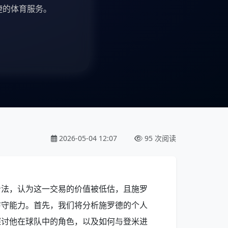
捷的体育服务。
2026-05-04 12:07
95 次阅读
看法，认为这一交易的价值被低估，且施罗
防守能力。首先，我们将分析施罗德的个人
探讨他在球队中的角色，以及如何与登米进