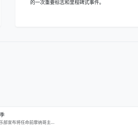
的一次重要标志和里程碑式事件。
季
乐部宣布将任命前摩纳哥主...