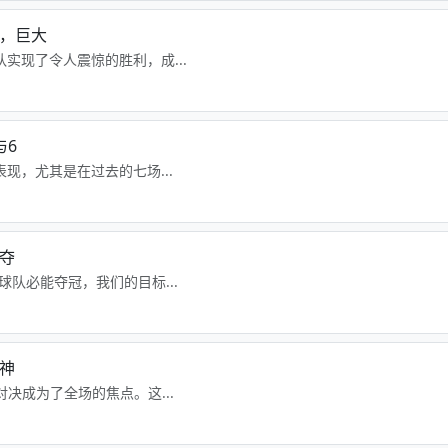
，巨大
实现了令人震惊的胜利，成...
与6
现，尤其是在过去的七场...
夺
队必能夺冠，我们的目标...
神
决成为了全场的焦点。这...