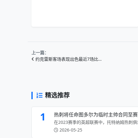
上一篇：
约克雷斯客场表现出色最近7场比…
精选推荐
1
热刺将任命图多尔为临时主帅合同至赛
在2023赛季的英超联赛中，托特纳姆热刺俱
2026-05-25