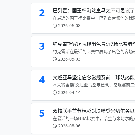
2
巴列霍：国王杯淘汰皇马太不可思议了
在最近的国王杯比赛中，巴列霍带领他的球队
2026-06-08
3
约克雷斯客场表现出色最近7场比赛参
约克雷斯在最近的比赛中展现了出色的客场表
2026-05-03
4
文班亚马坚定信念常规赛前二球队必能
本文将围绕“文班亚马坚定信念，常规赛前二球
2026-04-14
5
双核联手首节精彩对决哈登米切尔各显
在最近的一场NBA比赛中，哈登与米切尔的对
2026-08-06