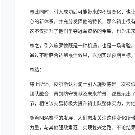
与此同时，引入成功后可能带来的积极变化，也
心的新体系，并充分发挥他的特长，那么骑士很
这不仅提升了他们争夺冠军资格的希望，也为未
总之，引入施罗德既是一种机遇，也是一场考验
通过不断磨合达到最佳效果，以期实现预期目标
总结：
综上所述，皮尔斯认为骑士引入施罗德是一次被
团队融合，再到防守贡献及未来前景，都显示出
节，相信该交易将极大提升骑士队整体实力，为
随着NBA赛季的发展，人们愈发关注这种变化所
力量，与其他强敌角逐，实现复兴之路。不论结