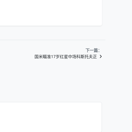
下一篇：
国米瞄准17岁红星中场科斯托夫正