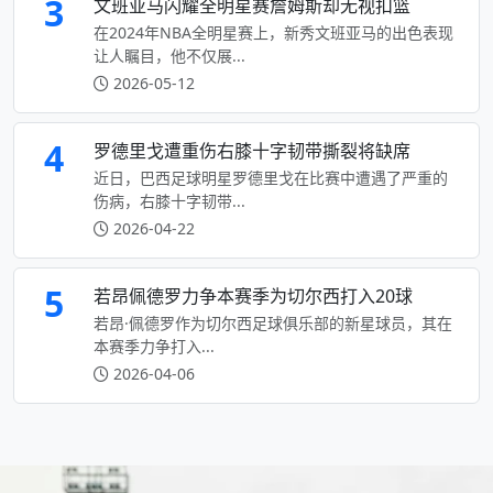
3
文班亚马闪耀全明星赛詹姆斯却无视扣篮
在2024年NBA全明星赛上，新秀文班亚马的出色表现
让人瞩目，他不仅展...
2026-05-12
4
罗德里戈遭重伤右膝十字韧带撕裂将缺席
近日，巴西足球明星罗德里戈在比赛中遭遇了严重的
伤病，右膝十字韧带...
2026-04-22
5
若昂佩德罗力争本赛季为切尔西打入20球
若昂·佩德罗作为切尔西足球俱乐部的新星球员，其在
本赛季力争打入...
2026-04-06