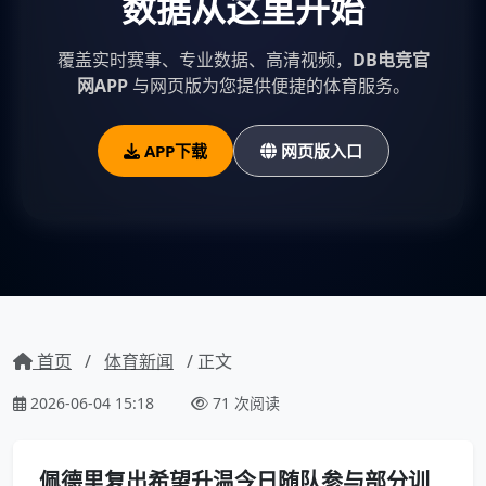
数据从这里开始
覆盖实时赛事、专业数据、高清视频，
DB电竞官
网APP
与网页版为您提供便捷的体育服务。
APP下载
网页版入口
首页
/
体育新闻
/ 正文
2026-06-04 15:18
71 次阅读
佩德里复出希望升温今日随队参与部分训