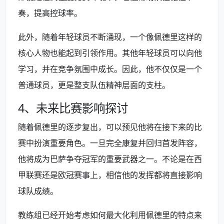
奏，提高控球率。
此外，随着年轻球员不断涌现，一个像佩德里这样的
核心人物也能起到引领作用。其他年轻球员可以向他
学习，并在竞争氛围中成长。因此，他不仅仅是一个
普通球员，更是整支队伍精神层面的支柱。
4、未来比赛影响探讨
随着佩德里的逐步复出，可以预见他将在接下来的比
赛中扮演重要角色。一旦完全康复并回归首发阵容，
他将成为巴萨争夺冠军的重要武器之一。不论是在西
甲联赛还是欧冠赛事上，相信他的发挥都将直接影响
球队成绩。
教练组已经开始考虑如何最大化利用佩德里的特点来