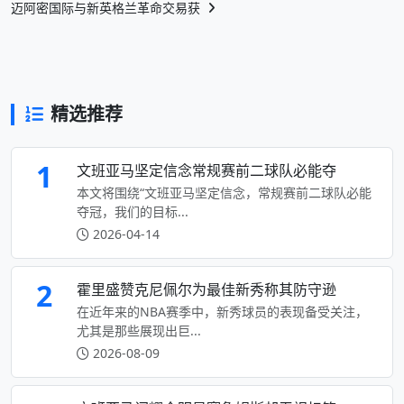
迈阿密国际与新英格兰革命交易获
精选推荐
1
文班亚马坚定信念常规赛前二球队必能夺
本文将围绕“文班亚马坚定信念，常规赛前二球队必能
夺冠，我们的目标...
2026-04-14
2
霍里盛赞克尼佩尔为最佳新秀称其防守逊
在近年来的NBA赛季中，新秀球员的表现备受关注，
尤其是那些展现出巨...
2026-08-09